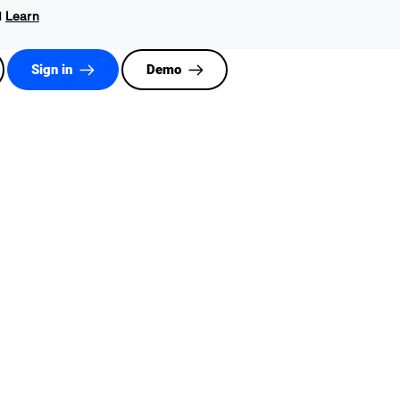
l
Learn
Sign in
Demo