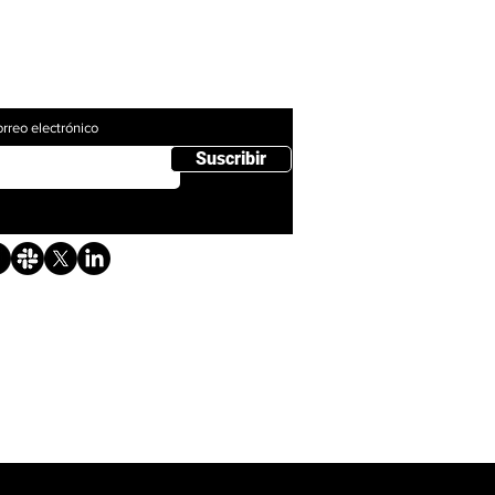
gístrese para recibir las últimas
ticias sobre nuestro producto.
rreo electrónico
Suscribir